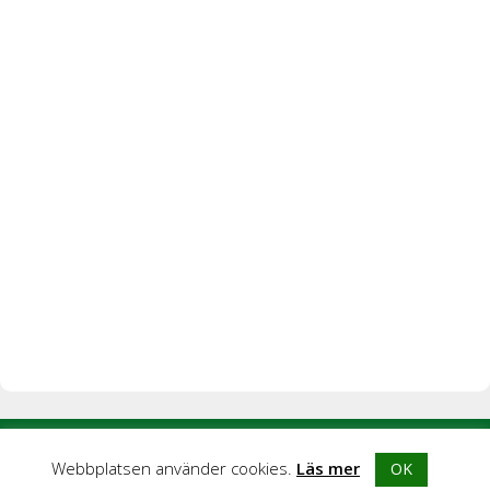
© 2026 Blogghubb |
Integritetspolicy
|
Kontakta oss
|
Om
Webbplatsen använder cookies.
Läs mer
OK
Blogghubb