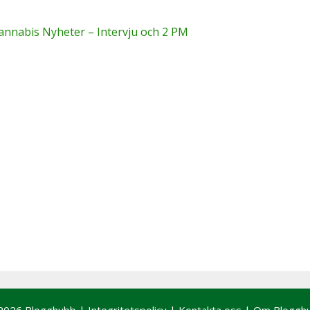
annabis Nyheter – Intervju och 2 PM
2026 Blogghubb |
Integritetspolicy
|
Kontakta oss
|
Om Bloggh