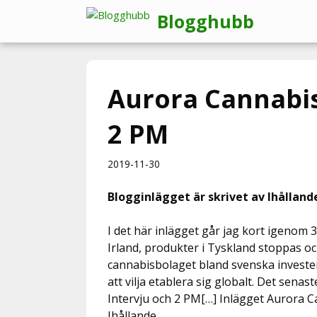
Hoppa
Blogghubb
till
innehåll
Aurora Cannabis
2 PM
2019-11-30
Blogginlägget är skrivet av Ihålland
I det här inlägget går jag kort igenom 3
Irland, produkter i Tyskland stoppas o
cannabisbolaget bland svenska investe
att vilja etablera sig globalt. Det se
Intervju och 2 PM[…] Inlägget Aurora C
Ihållande…