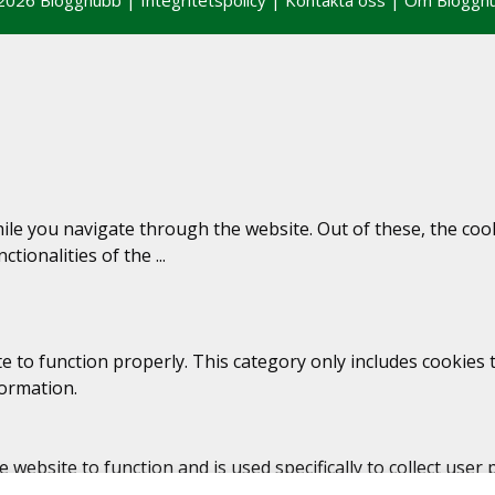
le you navigate through the website. Out of these, the coo
nctionalities of the
...
e to function properly. This category only includes cookies t
formation.
 website to function and is used specifically to collect use
 procure user consent prior to running these cookies on you