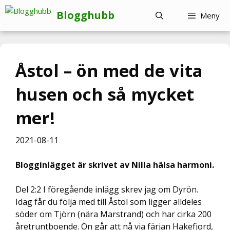
Hoppa
Blogghubb
Meny
till
innehåll
Åstol – ön med de vita
husen och så mycket
mer!
2021-08-11
Blogginlägget är skrivet av Nilla hälsa harmoni.
Del 2:2 I föregående inlägg skrev jag om Dyrön.
Idag får du följa med till Åstol som ligger alldeles
söder om Tjörn (nära Marstrand) och har cirka 200
åretruntboende. Ön går att nå via färjan Hakefjord,