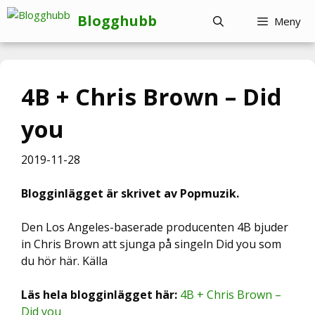
Hoppa
Blogghubb
Meny
till
innehåll
4B + Chris Brown – Did
you
2019-11-28
Blogginlägget är skrivet av Popmuzik.
Den Los Angeles-baserade producenten 4B bjuder
in Chris Brown att sjunga på singeln Did you som
du hör här. Källa
Läs hela blogginlägget här:
4B + Chris Brown –
Did you