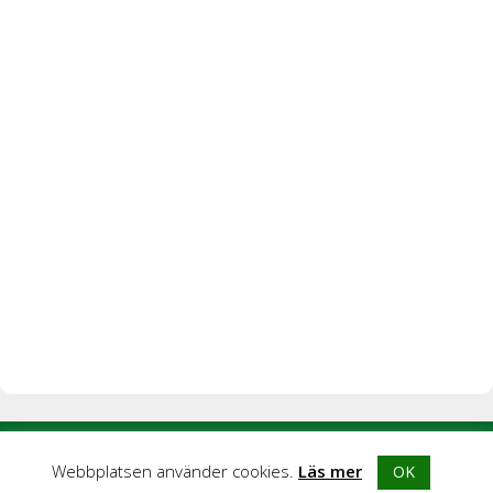
© 2026 Blogghubb |
Integritetspolicy
|
Kontakta oss
|
Om
Webbplatsen använder cookies.
Läs mer
OK
Blogghubb