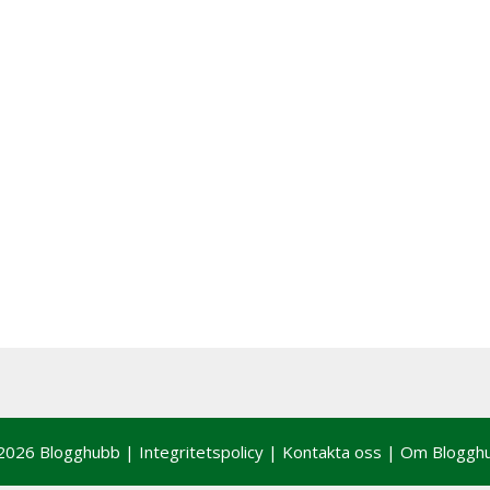
2026 Blogghubb |
Integritetspolicy
|
Kontakta oss
|
Om Bloggh