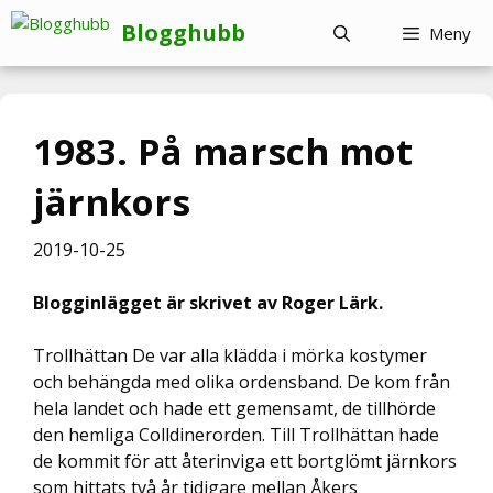
Hoppa
Blogghubb
Meny
till
innehåll
1983. På marsch mot
järnkors
2019-10-25
Blogginlägget är skrivet av Roger Lärk.
Trollhättan De var alla klädda i mörka kostymer
och behängda med olika ordensband. De kom från
hela landet och hade ett gemensamt, de tillhörde
den hemliga Colldinerorden. Till Trollhättan hade
de kommit för att återinviga ett bortglömt järnkors
som hittats två år tidigare mellan Åkers