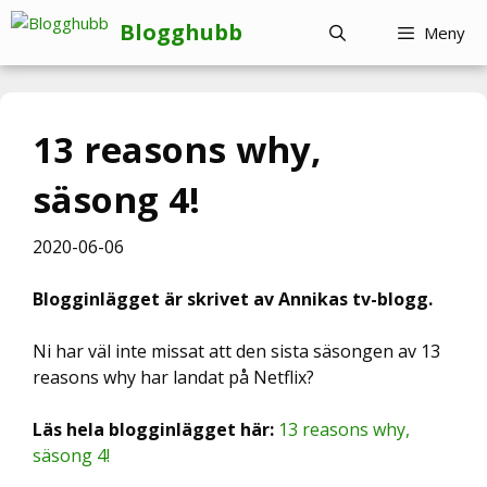
Hoppa
Blogghubb
Meny
till
innehåll
13 reasons why,
säsong 4!
2020-06-06
Blogginlägget är skrivet av Annikas tv-blogg.
Ni har väl inte missat att den sista säsongen av 13
reasons why har landat på Netflix?
Läs hela blogginlägget här:
13 reasons why,
säsong 4!