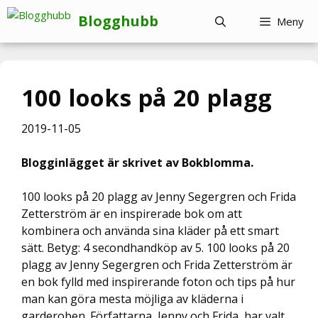
Hoppa
Blogghubb
Meny
till
innehåll
100 looks på 20 plagg
2019-11-05
Blogginlägget är skrivet av Bokblomma.
100 looks på 20 plagg av Jenny Segergren och Frida
Zetterström är en inspirerade bok om att
kombinera och använda sina kläder på ett smart
sätt. Betyg: 4 secondhandköp av 5. 100 looks på 20
plagg av Jenny Segergren och Frida Zetterström är
en bok fylld med inspirerande foton och tips på hur
man kan göra mesta möjliga av kläderna i
garderoben. Författarna, Jenny och Frida, har valt